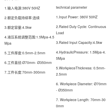
technical parameter
1.输入电源:380V 50HZ
1.Input Power: 380V 50HZ
2.额定负载持续率:连续
2.Rated Duty Cycle: Continuous
3.额定容量:4.5kw
Load
4.液压系统调整范围:1.5Mpa-4.5
3.Rated Input Capacity:4.5kw
Mpa
4.HydraulicPressure: 1.5Mpa-4.
5.工件厚度:0.5mm-2.5mm
5Mpa
6.工件直径:Ø70mm- Ø350mm
5.WorkpieceThickness: 0.5mm-
7.工件长度:70mm-300mm
2.5mm
6. Workpiece Diameter: Ø70mm
- Ø350mm
7. Workpiece Length: 70mm-30
0mm