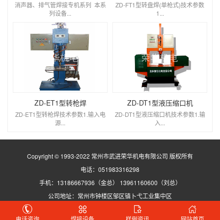
消声器、排气管焊接专机系列 本系
ZD-FT1型转盘焊(单枪式)技术参数
列设备...
1...
ZD-ET1型转枪焊
ZD-DT1型液压缩口机
ZD-ET1型转枪焊技术参数1.输入电
ZD-DT1型液压缩口机技术参数1.输
源...
入...
Copyright © 1993-2022 常州市武进荣华机电有限公司 版权所有
电话：051983316298
手机：13186667936（金总） 13961160600（刘总）
公司地址：常州市钟楼区邹区镇卜弋工业集中区
苏ICP备05032610号-1
电话咨询
焊接设备
样例资讯
网站首页